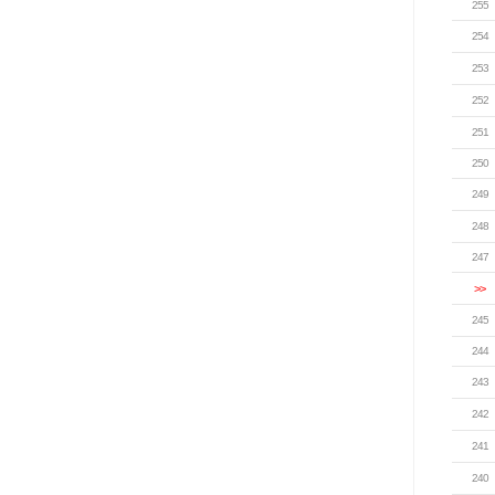
255
254
253
252
251
250
249
248
247
>>
245
244
243
242
241
240