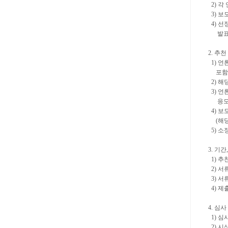
2) 각
3) 보
4) 선
발표가
2. 추
1) 언
포함되
2) 해
3) 언
응모할
4) 보
(해당
5) 소
3. 기
1) 추천
2) 서류
3) 서
4) 제
4. 심
1) 심
2) 시