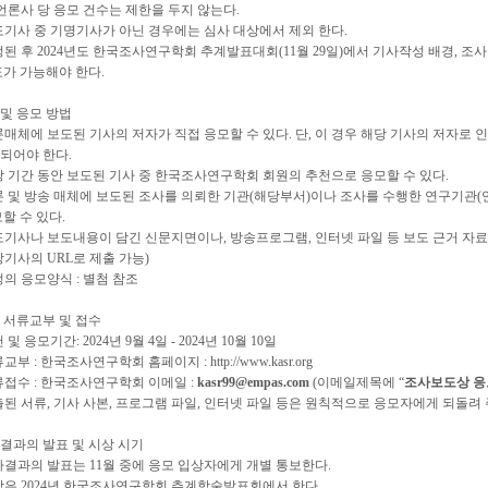
 언론사 당 응모 건수는 제한을 두지 않는다.
도기사 중 기명기사가 아닌 경우에는 심사 대상에서 제외 한다.
정된 후 2024년도 한국조사연구학회 추계발표대회(11월 29일)에서 기사작성 배경, 조
 가능해야 한다.
천 및 응모 방법
론매체에 보도된 기사의 저자가 직접 응모할 수 있다. 단, 이 경우 해당 기사의 저자로
어야 한다.
당 기간 동안 보도된 기사 중 한국조사연구학회 회원의 추천으로 응모할 수 있다.
론 및 방송 매체에 보도된 조사를 의뢰한 기관(해당부서)이나 조사를 수행한 연구기관
 수 있다.
도기사나 보도내용이 담긴 신문지면이나, 방송프로그램, 인터넷 파일 등 보도 근거 자
기사의 URL로 제출 가능)
정의 응모양식 : 별첨 참조
간, 서류교부 및 접수
 및 응모기간: 2024년 9월 4일 - 2024년 10월 10일
교부 : 한국조사연구학회 홈페이지 : http://www.kasr.org
류접수 : 한국조사연구학회 이메일 :
kasr99@empas.com
(이메일제목에 “
조사보도상 응
출된 서류, 기사 사본, 프로그램 파일, 인터넷 파일 등은 원칙적으로 응모자에게 되돌려
사 결과의 발표 및 시상 시기
사결과의 발표는 11월 중에 응모 입상자에게 개별 통보한다.
상은 2024년 한국조사연구학회 추계학술발표회에서 한다.