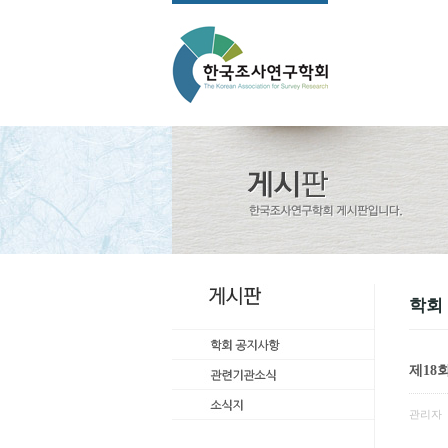
학회
제18
관리자