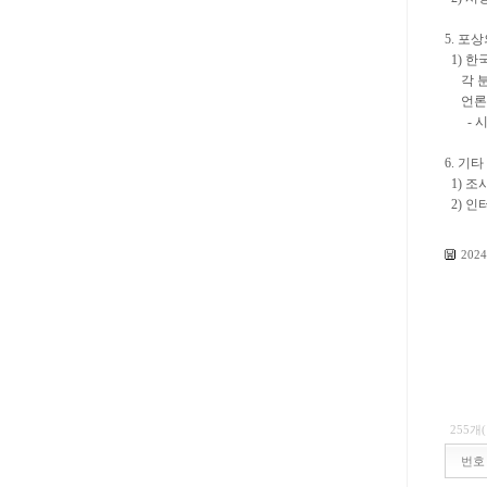
5. 포
1) 한국
각 분
언론 
- 시상
6. 기타
1) 조
2) 인
20
255개
번호