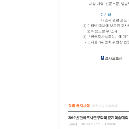
- 시상 내역: 신문부문, 방
7. 기타
1) 조사 관련 보도 기사
2) 인터넷 매체에 보도된 조사
중복 응모할 수 없다.
3) 『한국조사보도상』에 대한
- 조사윤리위원회 위원장 변종석교
조사보도
학회 공지사항
255개(9/13페이지)
2010년 한국조사연구학회 춘계학술대회 
관리자
2013.04.24 02:24
조회 6867
|
|