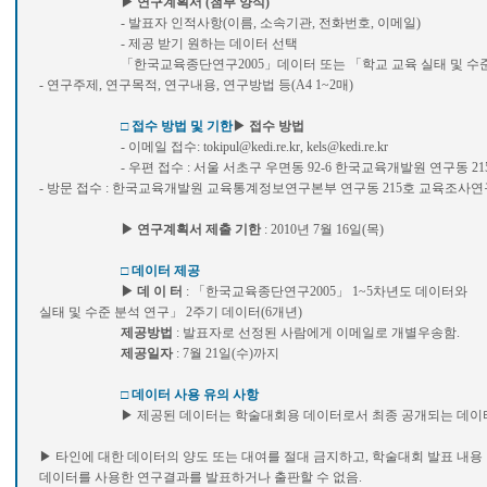
▶ 연구계획서 (첨부 양식)
- 발표자 인적사항(이름, 소속기관, 전화번호, 이메일)
- 제공 받기 원하는 데이터 선택
「한국교육종단연구2005」데이터 또는 「학교 교육 실태 및 수준
- 연구주제, 연구목적, 연구내용, 연구방법 등(A4 1~2매)
□ 접수 방법 및 기한
▶ 접수 방법
- 이메일 접수: tokipul@kedi.re.kr, kels@kedi.re.kr
- 우편 접수 : 서울 서초구 우면동 92-6 한국교육개발원 연구동 21
- 방문 접수 : 한국교육개발원 교육통계정보연구본부 연구동 215호 교육조사
▶ 연구계획서 제출 기한
: 2010년 7월 16일(목)
□ 데이터 제공
▶ 데 이 터
: 「한국교육종단연구2005」 1~5차년도 
실태 및 수준 분석 연구」 2주기 데이터(6개년)
제공방법
: 발표자로 선정된 사람에게 이메일로 개별우송함.
제공일자
: 7월 21일(수)까지
□ 데이터 사용 유의 사항
▶ 제공된 데이터는 학술대회용 데이터로서 최종 공개되는 데이터와 
▶ 타인에 대한 데이터의 양도 또는 대여를 절대 금지하고, 학술대회 발표 내
데이터를 사용한 연구결과를 발표하거나 출판할 수 없음.