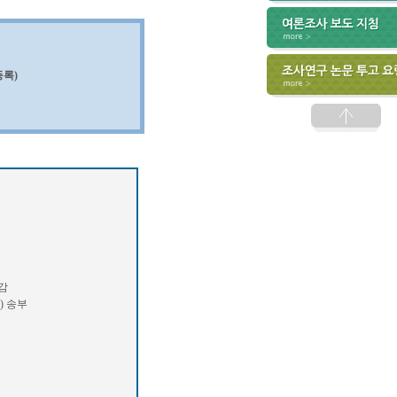
록)
마감
) 송부