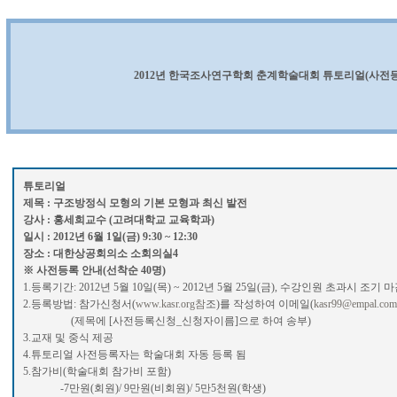
2012년 한국조사연구학회 춘계학술대회 튜토리얼(사전등
튜토리얼
제목 : 구조방정식 모형의 기본 모형과 최신 발전
강사 : 홍세희교수 (고려대학교 교육학과)
일시 : 2012년 6월 1일(금) 9:30 ~ 12:30
장소 : 대한상공회의소 소회의실4
※ 사전등록 안내(선착순 40명)
1.등록기간: 2012년 5월 10일(목) ~ 2012년 5월 25일(금), 수강인원 초과시 조기 
2.등록방법: 참가신청서(
www.kasr.org참
조)를 작성하여 이메일(
kasr99@empal.com
(제목에 [사전등록신청_신청자이름]으로 하여 송부)
3.교재 및 중식 제공
4.튜토리얼 사전등록자는 학술대회 자동 등록 됨
5.참가비(학술대회 참가비 포함)
-7만원(회원)/ 9만원(비회원)/ 5만5천원(학생)