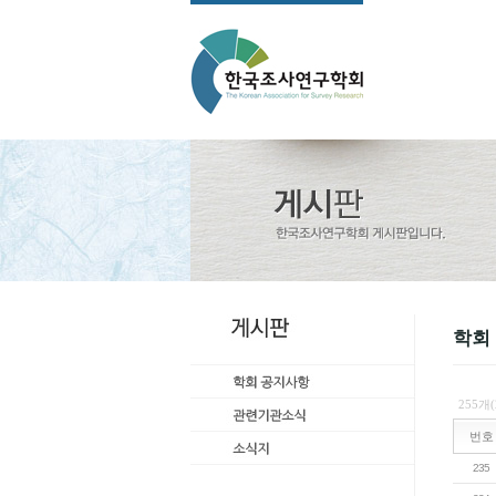
학회
255개
번호
235