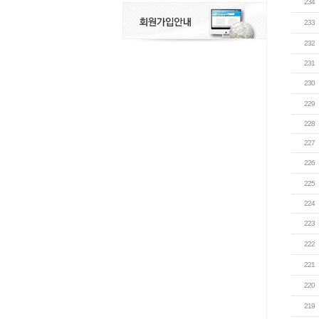
234
233
232
231
230
229
228
227
226
225
224
223
222
221
220
219