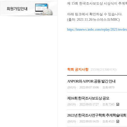
제 15회 한국조사보도상 시상식이 추
아래 링크에서 확인하실 수 있습니다.
(출처: 2021.11.26/뉴스데스크/MBC)
https://imnews.imbc.com/replay/2021/nwdes
학회 공지사항
255개(2/13페이지)
ANPOR와 AJPOR 공동 발간 안내
관리자
2022.09.07 10:06
조회 6870
|
|
제16회 한국조사보도상 공모
관리자
2022.09.05 17:27
조회 7343
|
|
2022년 한국조사연구학회 추계학술대회
관리자
2022.09.05 14:35
조회 4523
|
|