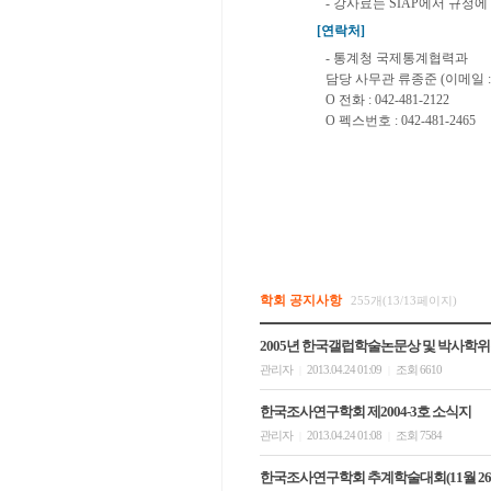
- 강사료는 SIAP에서 규정에
[연락처]
- 통계청 국제통계협력과
담당 사무관 류종준 (이메일 :
O 전화 : 042-481-2122
O 펙스번호 : 042-481-2465
학회 공지사항
255개(13/13페이지)
2005년 한국갤럽학술논문상 및 박사학위
관리자
2013.04.24 01:09
조회 6610
|
|
한국조사연구학회 제2004-3호 소식지
관리자
2013.04.24 01:08
조회 7584
|
|
한국조사연구학회 추계학술대회(11월 26