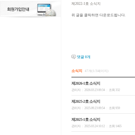
제2022-1호 소식지
위 글을 클릭하면 다운로드됩니다.
댓글
0
개
소식지
47개(1/3페이지)
제2026-1호 소식지
관리자
2026.03.23 09:34
조회 332
|
|
제2025-2호 소식지
관리자
2025.09.23 09:54
조회 959
|
|
제2025-1호 소식지
관리자
2025.03.24 10:12
조회 1465
|
|