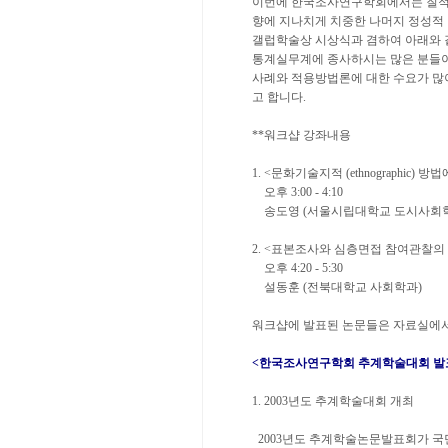
이번에 한국조사연구학회에서는 질적
향에 지나치게 치중한 나머지 정성적
갤럽학술상 시상식과 겸하여 아래와 
통계실무계에 종사하시는 많은 분들이
사례와 적용방법론에 대한 수요가 많
고 합니다.
**워크샵 강좌내용
1. <문화기술지적 (ethnographic
오후 3:00 - 4:10
송도영 (서울시립대학교 도시사회
2. <표본조사와 심층면접 참여관찰의 
오후 4:20 - 5:30
설동훈 (전북대학교 사회학과)
워크샵에 발표된 논문들은 자료실에서
<한국조사연구학회 추계학술대회 발
1. 2003년도 추계학술대회 개최
2003년도 추계학술논문발표회가 국민