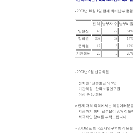
- 2003년 10월 1일 현재 회비납부 현황
전 체
납부자 수
납부비
임원진
43
22
51
정회원
303
53
14
준회원
17
3
17
기관회원
25
5
20
- 2003년 9월 신규회원
정회원 : 신승호님 외 9명
기관회원 : 한국노동연구원
이상 총 10 회원
○ 현재 저희 학회에서는 회원여러분들
지금까지 회비 납부율이 20% 정도에
적극적인 참여를 부탁드립니다.
○ 2003년도 한국조사연구학회의 원