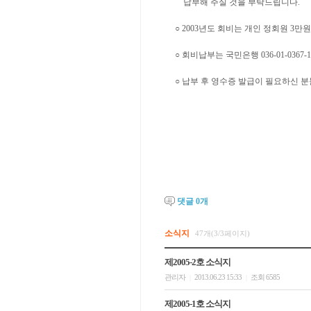
납부해 주실 것을 부탁드립니다.
○ 2003년도 회비는 개인 정회원 3만원
○ 회비납부는 국민은행 036-01-03
○ 납부 후 영수증 발급이 필요하신 분들은
댓글
0
개
소식지
47개(3/3페이지)
제2005-2호 소식지
관리자
2013.06.23 15:33
조회 6585
|
|
제2005-1호 소식지