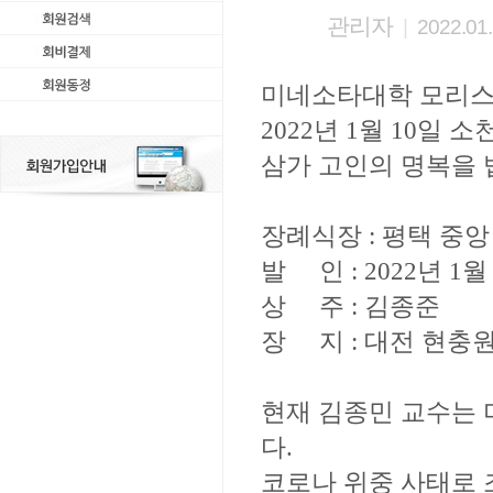
관리자
|
2022.01.
미네소타대학 모리스
2022년 1월 10일 
삼가 고인의 명복을 
장례식장 : 평택 중앙
발 인 : 2022년 1월
상 주 : 김종준
장 지 : 대전 현충
현재 김종민 교수는 
다.
코로나 위중 사태로 