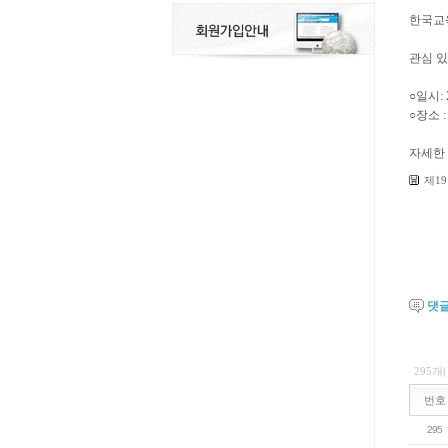
한국교육
관심 
○일시: 2
○장소 
자세한
제19
댓
295개
번호
295