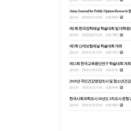
Asian Journal for Public Opinon Resear
관리자
2019.03.22 12:00
조회 6068
|
|
제1회 한국장학패널 학술대회 및 대학원
관리자
2019.03.04 12:14
조회 7803
|
|
제5회 산재보험패널 학술대회 개최
관리자
2018.11.26 13:31
조회 7413
|
|
제12회 한국교육종단연구 학술대회 개최
관리자
2018.11.26 13:28
조회 6714
|
|
2018년 국민건강영양조사 및 청소년건
관리자
2018.10.23 17:44
조회 9036
|
|
한국사회과학조사 18년도 3차조사 문항
관리자
2018.10.19 19:24
조회 6902
|
|