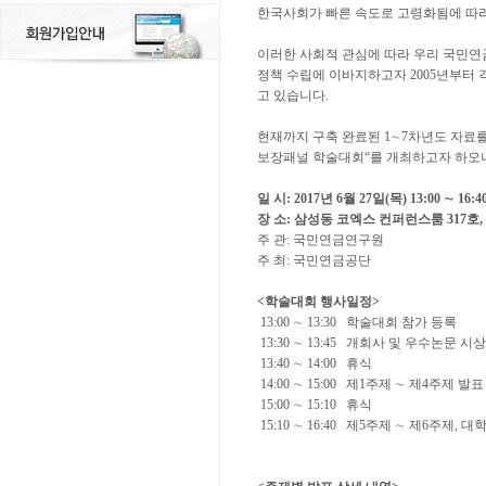
한국사회가 빠른 속도로 고령화됨에 따라
이러한 사회적 관심에 따라 우리 국민
정책 수립에 이바지하고자
2005
년부터 
고 있습니다
.
현재까지 구축 완료된
1
∼
7
차년도 자료를
보장패널 학술대회
“
를 개최하고자 하오
일 시
: 2017
년
6
월
27
일
(
목
) 13:00
∼
16:4
장 소
:
삼성동 코엑스 컨퍼런스룸
317
호
,
주 관
:
국민연금연구원
주 최
:
국민연금공단
<
학술대회 행사일정
>
13:00
∼
13:30
학술대회 참가 등록
13:30
∼
13:45
개회사 및 우수논문 시상
13:40
∼
14:00
휴식
14:00
∼
15:00
제
1
주제
∼
제
4
주제 발표
15:00
∼
15:10
휴식
15:10
∼
16:40
제
5
주제
∼
제
6
주제
,
대학