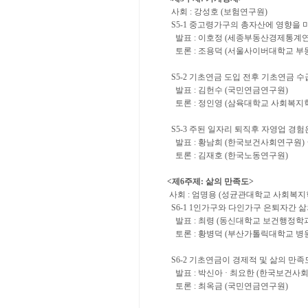
사회
:
강성호
(
보험연구원
)
S5-1
중고령가구의 총자산에 영향을 
발표
:
이호정
(
세종부동산경제통계
토론
:
조용덕
(
서울사이버대학교 부
S5-2
기초연금 도입 전후 기초연금 수
발표
:
김헌수
(
국민연금연구원
)
토론
:
정인영
(
삼육대학교 사회복지
S5-3
주된 일자리 퇴직후 자영업 경험
발표
:
황남희
(
한국보건사회연구원
)
토론
:
김재호
(
한국노동연구원
)
<
제
6
주제
:
삶의 만족도
>
사회
:
엄명용
(
성균관대학교 사회복지
S6-1 1
인가구와 다인가구 은퇴자간 삶
발표
:
최령
(
동신대학교 보건행정학
토론
:
황병덕
(
부산가톨릭대학교 병
S6-2
기초연금이 경제적 및 삶의 만족
발표
:
박신아
·
최요한
(
한국보건사
토론
:
최옥금
(
국민연금연구원
)