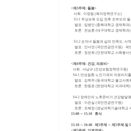
<
제
3
주제
:
돌봄
>
사회
:
이정림
(
육아정책연구소
)
S3-1
무상보육 도입 전후 조부모의 돌
발표
:
임병인
(
충북대학교 경제학과
)
토론
:
전승훈
(
대구대학교 경제학과
)
S3-2
손자녀 돌봄과 삶의 만족도
:
사적
발표
:
안서연
(
국민연금연구원
) ·
곽
토론
:
정은희
(
인천대학교 사회봉사
<
제
4
주제
:
건강
,
의료비
>
사회
:
서남규
(
건강보험정책연구원
)
S4-1
만성질환 노인가계의 의료비지출
발표
:
김학주
(
동국대학교 불교사회
토론
:
한동운
(
한양대학교 의과대학
)
S4-2
장애인의 노후준비가 건강발달궤
발표
:
이은실
(
국민연금연구원
)
토론
:
조혜정
(
경남과학기술대학교 
15:00
∼
15:10
휴식
15:10
∼
16:40
제
5
주제
∼
제
5
주제 및
<
제
5
주제
:
가계경제
>