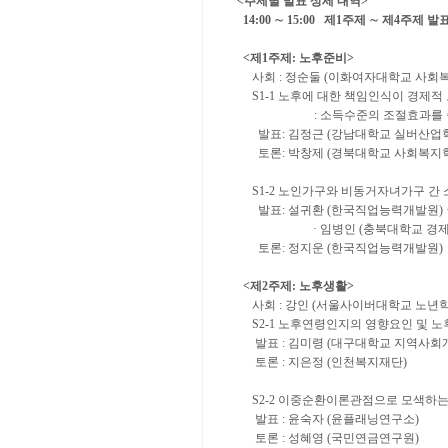
<
주제별 발표 상세 내역
>
14:00
∼
15:00
제
1
주제
∼
제
4
주제 발
<
제
1
주제
:
노후준비
>
사회
:
정순둘
(
이화여자대학교 사회
S1-1
노후에 대한 책임인식이 경제적
:
소득수준의 조절효과를
발표
:
김정근
(
강남대학교 실버산업
토론
:
박창제
(
경북대학교 사회복지
S1-2
노인가구와 비동거자녀가구 간 
발표
:
설귀환
(
한국직업능력개발원
)
·
임병인
(
충북대학교 경
토론
:
정지운
(
한국직업능력개발원
)
<
제
2
주제
:
노후생활
>
사회
:
강인
(
서울사이버대학교 노년
S2-1
노후연령인지의 영향요인 및 노
발표
:
김미령
(
대구대학교 지역사회
토론
:
지은정
(
인천복지재단
)
S2-2
이중순환이론관점으로 모색하는
발표
:
윤숙자
(
윤플래닝연구소
)
토론
:
성혜영
(
국민연금연구원
)