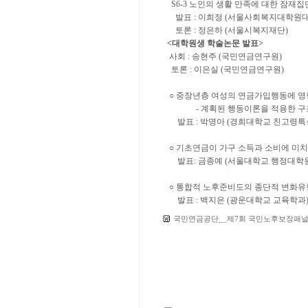
S6-3
노인의 생활 만족에 대한 잠재집
발표
:
이희정
(
서울사회복지대학원대
토론
:
정은하
(
서울시복지재단
)
<
대학원생 학술논문 발표
>
사회
:
송현주
(
국민연금연구원
)
토론
:
이은실
(
국민연금연구원
)
​○
중장년층 여성의 연금가입행동에 영
-
계획된 행동이론을 적용한 구
발표
:
박명아
(
경희대학교 친고령특
○
기초연금이 가구 소득과 소비에 미
발표
:
금종예
(
서울대학교 행정대학
○
통합적 노후준비도의 종단적 변화유형
발표
:
백지은
(
광운대학교 교육학과
국민연금공단__제7회 국민노후보장패널 