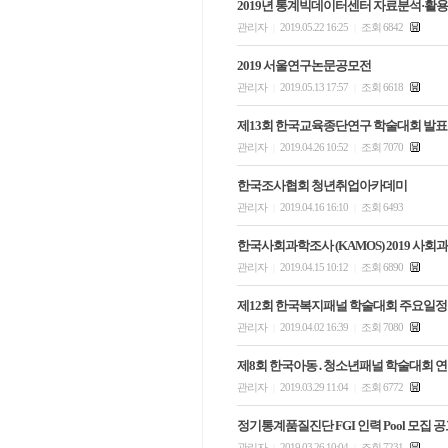
2019년 통계빅데이터센터 자료분석·활
관리자
2019.05.22 16:25
조회 6842
|
|
2019 서울연구논문공모전
관리자
2019.05.13 17:57
조회 6618
|
|
제13회 한국교육종단연구 학술대회 발표 
관리자
2019.04.26 10:52
조회 7070
|
|
한국조사협회 청년취업아카데미
관리자
2019.04.16 16:10
조회 6493
|
|
한국사회과학조사 (KAMOS) 2019 사회
관리자
2019.04.15 10:12
조회 6890
|
|
제12회 한국복지패널 학술대회 주요일정
관리자
2019.04.02 16:39
조회 7080
|
|
제8회 한국아동․청소년패널 학술대회 
관리자
2019.03.29 11:04
조회 6772
|
|
정기통계품질진단 FGI 인력 Pool 모집 
관리자
2019.03.26 10:04
조회 7231
|
|