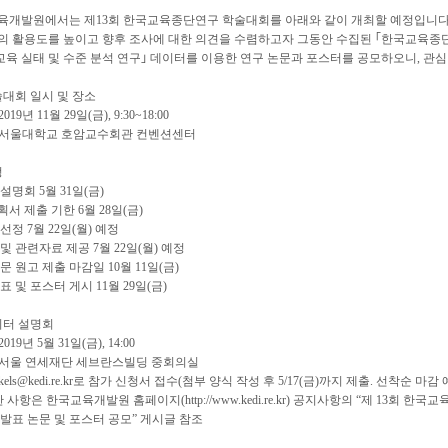
육개발원에서는 제13회 한국교육종단연구 학술대회를 아래와 같이 개최할 예정입니다
 활용도를 높이고 향후 조사에 대한 의견을 수렴하고자 그동안 수집된 ｢한국교육종단연구
교육 실태 및 수준 분석 연구｣ 데이터를 이용한 연구 논문과 포스터를 공모하오니, 관심
술대회 일시 및 장소
2019년 11월 29일(금), 9:30~18:00
소: 서울대학교 호암교수회관 컨벤션센터
정
설명회 5월 31일(금)
서 제출 기한 6월 28일(금)
선정 7월 22일(월) 예정
및 관련자료 제공 7월 22일(월) 예정
문 원고 제출 마감일 10월 11일(금)
표 및 포스터 게시 11월 29일(금)
이터 설명회
2019년 5월 31일(금), 14:00
: 서울 연세재단 세브란스빌딩 중회의실
 kels@kedi.re.kr로 참가 신청서 접수(첨부 양식 작성 후 5/17(금)까지 제출. 선착순 마감 
한 사항은 한국교육개발원 홈페이지(http://www.kedi.re.kr) 공지사항의 “제 13회 한
발표 논문 및 포스터 공모” 게시글 참조