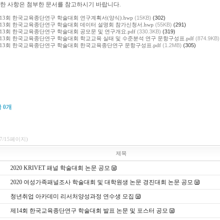
세한 사항은 첨부한 문서를 참고하시기 바랍니다.
 제13회 한국교육종단연구 학술대회 연구계획서(양식).hwp
(15KB)
(302)
 제13회 한국교육종단연구 학술대회 데이터 설명회 참가신청서.hwp
(55KB)
(291)
 제13회 한국교육종단연구 학술대회 공모문 및 연구개요.pdf
(330.3KB)
(319)
 제13회 한국교육종단연구 학술대회 학교교육 실태 및 수준분석 연구 문항구성표.pdf
(874.9KB)
 제13회 한국교육종단연구 학술대회 한국교육종단연구 문항구성표.pdf
(1.2MB)
(305)
글
0
개
(7/15페이지)
제목
2020 KRIVET 패널 학술대회 논문 공모
2020 여성가족패널조사 학술대회 및 대학원생 논문 경진대회 논문 공모
청년취업 아카데미 리서처양성과정 연수생 모집
제14회 한국교육종단연구 학술대회 발표 논문 및 포스터 공모