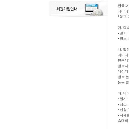
한국교
데이터의
｢학교 
가. 학
▪ 일시: 
▪ 장
나. 일
데이터 
연구계획
발표자 
데이터 
발표 논
논문 발
다. 데
▪ 일시: 
▪ 장소
▪ 신청:
▪ 자세
술대회 