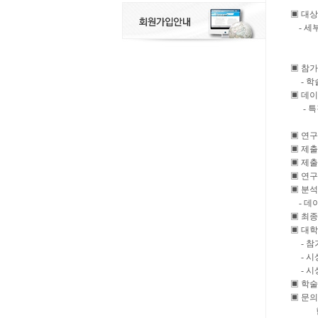
▣ 대상
- 세부
공공부
복지인
▣ 참가
- 학
▣ 데이
- 특
「패널
▣ 연구
▣ 제출
▣ 제출방법
▣ 연구
▣ 분석
- 데이
▣ 최종
▣ 대
- 참
- 시상
- 시상
▣ 학술
▣ 문의
한국보건