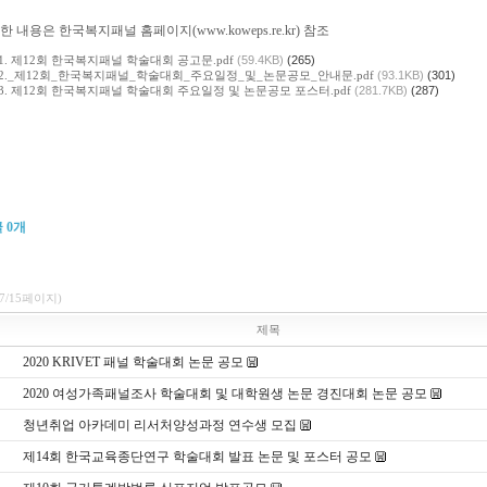
한 내용은 한국복지패널 홈페이지(www.koweps.re.kr) 참조
1. 제12회 한국복지패널 학술대회 공고문.pdf
(59.4KB)
(265)
2._제12회_한국복지패널_학술대회_주요일정_및_논문공모_안내문.pdf
(93.1KB)
(301)
3. 제12회 한국복지패널 학술대회 주요일정 및 논문공모 포스터.pdf
(281.7KB)
(287)
글
0
개
(7/15페이지)
제목
2020 KRIVET 패널 학술대회 논문 공모
2020 여성가족패널조사 학술대회 및 대학원생 논문 경진대회 논문 공모
청년취업 아카데미 리서처양성과정 연수생 모집
제14회 한국교육종단연구 학술대회 발표 논문 및 포스터 공모