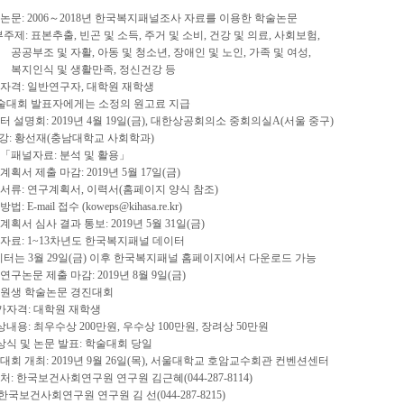
논문: 2006～2018년 한국복지패널조사 자료를 이용한 학술논문
주제: 표본추출, 빈곤 및 소득, 주거 및 소비, 건강 및 의료, 사회보험,
조 및 자활, 아동 및 청소년, 장애인 및 노인, 가족 및 여성,
식 및 생활만족, 정신건강 등
자격: 일반연구자, 대학원 재학생
술대회 발표자에게는 소정의 원고료 지급
터 설명회: 2019년 4월 19일(금), 대한상공회의소 중회의실A(서울 중구)
강: 황선재(충남대학교 사회학과)
자료: 분석 및 활용」
계획서 제출 마감: 2019년 5월 17일(금)
서류: 연구계획서, 이력서(홈페이지 양식 참조)
: E-mail 접수 (koweps@kihasa.re.kr)
계획서 심사 결과 통보: 2019년 5월 31일(금)
자료: 1~13차년도 한국복지패널 데이터
터는 3월 29일(금) 이후 한국복지패널 홈페이지에서 다운로드 가능
연구논문 제출 마감: 2019년 8월 9일(금)
학원생 학술논문 경진대회
가자격: 대학원 재학생
내용: 최우수상 200만원, 우수상 100만원, 장려상 50만원
식 및 논문 발표: 학술대회 당일
대회 개최: 2019년 9월 26일(목), 서울대학교 호암교수회관 컨벤션센터
처: 한국보건사회연구원 연구원 김근혜(044-287-8114)
사회연구원 연구원 김 선(044-287-8215)