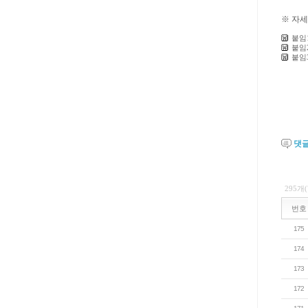
※ 자세
붙임
붙임
붙임
댓
295개
번호
175
174
173
172