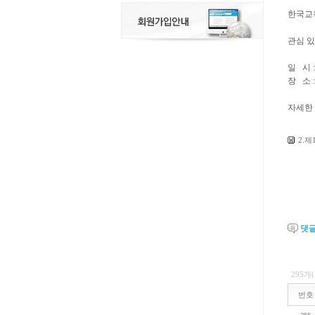
한국교육
관심 있
일 시 : 
장 소
자세한
2.제
댓
295개
번호