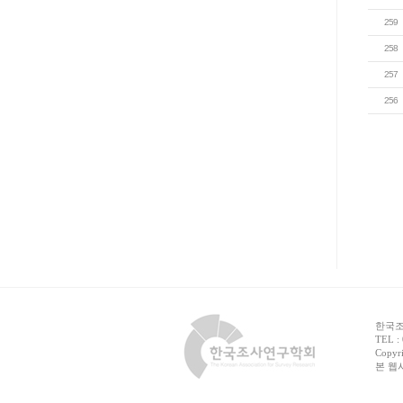
259
258
257
256
한국조사
TEL :
Copyri
본 웹