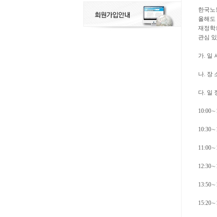
한국노
올해도
재정학
관심 
가. 일 시
나. 장
다. 일 
10:00∼
10:3
11:0
12:30∼
13:50
15:20∼1