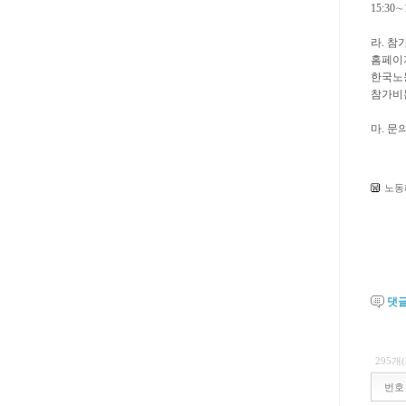
15:30
라. 참
홈페이
한국노동
참가비
마. 문의:
노동패
댓
295개
번호