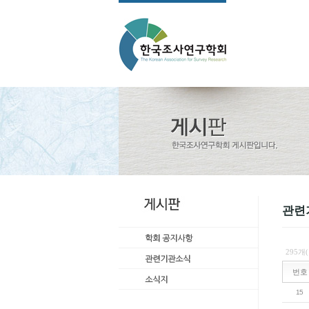
관련
295개
번호
15