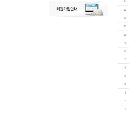
14
13
12
11
10
9
8
7
6
5
4
3
2
1