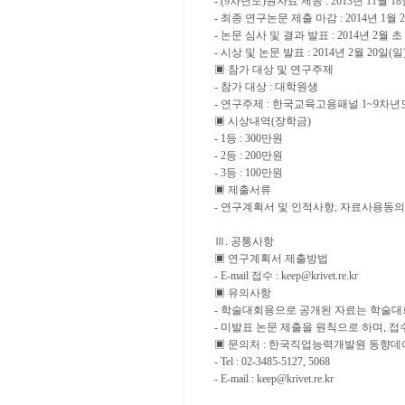
- (9
차년도
)
원자료 제공
: 2013
년
11
월
18
-
최종 연구논문 제출 마감
: 2014
년
1
월
2
-
논문 심사 및 결과 발표
: 2014
년
2
월 초
-
시상 및 논문 발표
: 2014
년
2
월
20
일
(
일
▣
참가 대상 및 연구주제
-
참가 대상
:
대학원생
-
연구주제
:
한국교육고용패널
1~9
차년
▣
시상내역
(
장학금
)
- 1
등
: 300
만원
- 2
등
: 200
만원
- 3
등
: 100
만원
▣
제출서류
-
연구계획서 및 인적사항
,
자료사용동의
Ⅲ
.
공통사항
▣
연구계획서 제출방법
- E-mail
접수
: keep@krivet.re.kr
▣
유의사항
-
학술대회용으로 공개된 자료는 학술대
-
미발표 논문 제출을 원칙으로 하며
,
접
▣
문의처
:
한국직업능력개발원 동향데
- Tel : 02-3485-5127, 5068
- E-mail : keep@krivet.re.kr