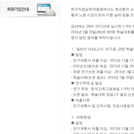
한국직업능력개발원에서는 청년층의 교육
황과 노동 시장으로의 이행 실태 등을 
금년에는
2004~2012
년에 실시한
1~9
차
2014
년
2
월
20
일
(
목
)
에 제
9
회 학술대회를
분의 많은 참여를 부탁드립니다
.
Ⅰ
.
일반인 대상
(
교수
,
연구원
,
관련 학술
▣
일정
-
연구계획서 제출 마감
: 2013
년
11
월
12
- (9
차년도
)
원자료 제공
: 2013
년
11
월
18
-
최종 연구논문 제출 마감
: 2014
년
2
월
2
-
학술대회
(
논문 발표
) : 2014
년
2
월
20
일
(
▣
연구주제 및 발표
-
연구 주제
:
한국교육고용패널
1~9
차 
-
논문 발표
:
학술대회 당일
(
※
발표 논
▣
제출서류
-
연구계획서 및 인적사항
,
자료사용동의
Ⅱ
.
대학원생
▣
일정
-
연구계획서 제출 마감
: 2013
년
11
월
12