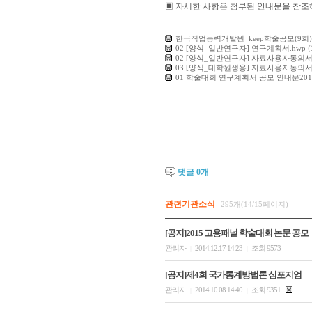
▣
자세한 사항은 첨부된 안내문을 참
한국직업능력개발원_keep학술공모(9회)
02 [양식_일반연구자] 연구계획서.hwp
(
02 [양식_일반연구자] 자료사용자동의서(
03 [양식_대학원생용] 자료사용자동의서(
01 학술대회 연구계획서 공모 안내문2013
댓글
0
개
관련기관소식
295개(14/15페이지)
[공지]2015 고용패널 학술대회 논문 공모
관리자
2014.12.17 14:23
조회 9573
|
|
[공지]제4회 국가통계방법론 심포지엄
관리자
2014.10.08 14:40
조회 9351
|
|