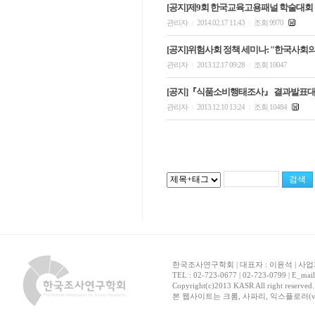
[공지]제9회 한국교육고용패널 학술대회
관리자
2014.02.17 11:43
조회 9970
|
|
[공지]위험사회 정책 세미나: "한국사회의
관리자
2013.12.17 09:28
조회 10047
|
|
[공지]『식품소비행태조사』 결과발표대
관리자
2013.12.10 13:24
조회 10484
|
|
한국조사연구학회 | 대표자 : 이윤석 | 사업자
TEL : 02-723-0677 | 02-723-0799 | E_mai
Copyright(c)2013 KASR All right reserved
본 웹사이트는 크롬, 사파리, 익스플로러(ver