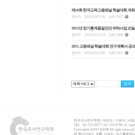
제10회 한국교육고용패널 학술대회 개최
관리자
2015.02.06 11:06
조회 11427
|
|
2015년 정기통계품질진단 위탁사업 조달청
관리자
2015.01.22 11:54
조회 12489
|
|
2015 고용패널 학술대회 연구계획서 공
관리자
2015.01.14 13:56
조회 12612
|
|
한국조사연구학회 | 대표자 : 이윤석 | 사업자
TEL : 02-723-0677 | 02-723-0799 | E_mai
Copyright(c)2013 KASR All right reserved
본 웹사이트는 크롬, 사파리, 익스플로러(ver