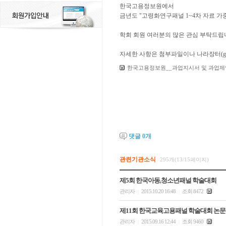
한국고용정보원에서
금년도 "고령화연구패널 1~4차 자료 가
학회 회원 여러분의 많은 관심 부탁드립
자세한 사항은 첨부파일이나 나라장터(g2b
한국고용정보원__과업지시서 및 과업제안
댓글
0
개
관련기관소식
295개(13/15페이지)
제5회 한국아동,청소년패널 학술대회
관리자
2015.10.20 16:48
조회 8472
|
|
제11회 한국교육고용패널 학술대회 논문
관리자
2015.09.16 12:44
조회 9460
|
|