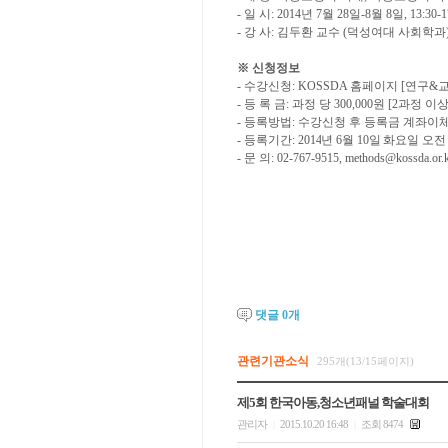
-
일 시
: 2014
년
7
월
28
일
-8
월
8
일
, 13:30-
-
강 사
:
김두환 교수
(
덕성여대 사회학과
※
신청정보
-
수강신청
: KOSSDA
홈페이지
[
연구
&
-
등 록 금
:
과정 당
300,000
원
[2
과정 이상
-
등록방법
:
수강신청 후 등록금 계좌이
-
등록기간
:
2014
년
6
월
10
일 화요일 오
-
문 의
: 02-767-9515, methods@kossda.or.
댓글
0
개
관련기관소식
295개(13/15페이지)
제5회 한국아동,청소년패널 학술대회
관리자
2015.10.20 16:48
조회 8474
|
|