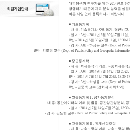
대학원생과 연구자를 위한
2014
년도 하
병행하기 때문에 자료 분석 능력을 실질
빠른 시일 안에 등록하시기 바랍니다
.
■
기초통계학
-
내 용
:
기술통계와 추리통계
,
평균비교
,
-
일 시
: A
반
- 2014
년
6
월
30
일
-7
월
11
일
,
B
반
- 2014
년
6
월
30
일
-7
월
11
일
, 13:30-1
-
강 사
: A
반
-
하상응 교수
(Dept. of Poli
B
반
-
김도형 교수
(Dept. of Public Policy and Geospatial Informatio
■
중급통계학
-
내 용
:
회귀분석의 기초
,
다중회귀분석
-
일 시
: A
반
- 2014
년
7
월
14
일
-7
월
25
일
,
B
반
- 2014
년
7
월
14
일
-7
월
25
일
, 13:30-1
-
강 사
: A
반
-
하상응 교수
(Dept. of Poli
B
반
-
김중백 교수
(
경희대 사회학과
)
■
고급통계학
I :
공간통계분석
-
내 용
:
공간데이터의 이해 및 활용
,
공간상관성분석
,
공
-
일 시
: 2014
년
7
월
14
일
-7
월
25
일
, 13:30
-
강 사
:
김도형 교수
(Dept. of Public Policy and Geospatial 
■
고급통계학
II :
위계선형모형
-
내 용
:
다층모형의 이해
,
다층모형의 확