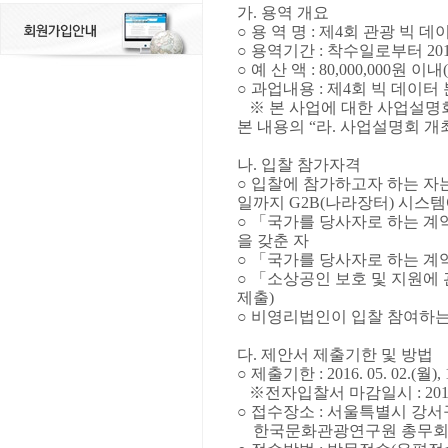
가
.
용역 개요
○
용 역 명
:
제
4
회 관광 빅 데
○
용역기간
:
착수일로부터
20
○
예 산 액
: 80,000,000
원 이내
(
○
과업내용
:
제
4
회 빅 데이터
※
본 사업에 대한 사업설
본 내용의
“
라
.
사업설명회 개
나
.
입찰 참가자격
○
입찰에 참가하고자 하는 자
일까지
G2B(
나라장터
)
시스템
○ 「
국가를 당사자로 하는 계
을 갖춘 자
○ 「
국가를 당사자로 하는 계
○ 「
소상공인 보호 및 지원에 
제출
)
○
비영리법인이 입찰 참여하는
다
.
제안서 제출기한 및 방법
○
제출기한
: 2016. 05. 02.(
월
),
※
전자입찰서 마감일시
: 201
○
접수장소
:
서울특별시 강서
한국문화관광연구원 총무