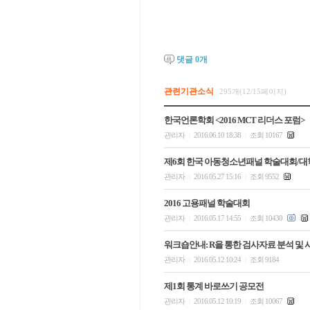
댓글
0
개
관련기관소식
295개(12/15페이지)
한국언론학회 <2016 MCT 리더스 포럼>
관리자
2016.06.10 18:38
조회 10167
|
|
제6회 한국 아동청소년패널 학술대회/대학
관리자
2016.05.27 15:16
조회 9552
|
|
2016 고용패널 학술대회
관리자
2016.05.17 14:55
조회 10430
|
|
워크숍안내: R을 통한 검사자료 분석 및
관리자
2016.05.12 10:24
조회 9184
|
|
제1회 통계 바로쓰기 공모전
관리자
2016.05.12 10:19
조회 10067
|
|