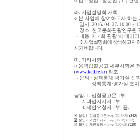
○
접수방법
:
방문접수
(
우편접
라
.
사업설명회 개최
○
본 사업에 참여하고자 하는
-
일시
: 2016. 04. 27. 10:00 ~ 1
-
장소
:
한국문화관광연구원
-
내용
:
제
4
회 관광 빅 데이
※
사업설명회에 참석하고자 
시기 바랍니다
.
마
.
기타사항
○
용역입찰공고 세부사항은 
(
www.kcti.re.kr
)
참조
-
문의
:
정책통계
·
평가실 신
정책통계
·
평가실 조미
붙임
. 1.
입찰공고문
1
부
.
2.
과업지시서
1
부
.
3.
제안요청서
1
부
.
끝
.
붙임1. 입찰공고문.hwp
(32.5KB)
(342)
붙임2. 과업지시서.hwp
(35KB)
(322)
붙임3. 제안요청서.hwp
(106KB)
(329)