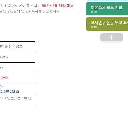
) 1~11
차년도 자료를 가지고
2016
년
2
월
25
일
(
목
)
에
는 연구진들의 연구계획서를 공모합니다
.
진대회 논문공모
수
)
까지
목
)
수
)
까지
목
)
2015
년
2
월 초
등
: 200
만원
, 3
등
: 100
만