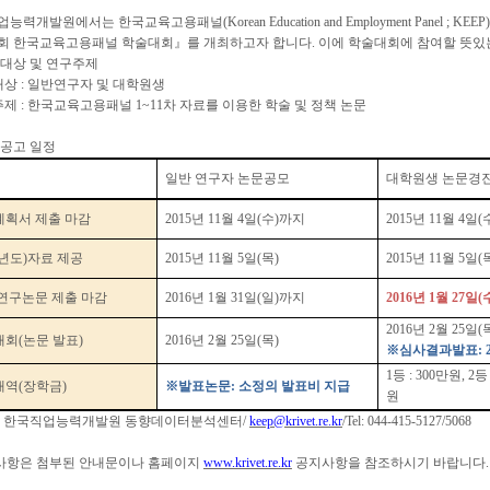
업능력개발원에서는 한국교육고용패널
(Korean Education and Employment Panel ; KEEP
회 한국교육고용패널 학술대회
』
를 개최하고자 합니다
.
이에 학술대회에 참여할 뜻있
대상 및 연구주제
대상
:
일반연구자 및 대학원생
주제
:
한국교육고용패널
1~11
차 자료를 이용한 학술 및 정책 논문
공고 일정
일반 연구자 논문공모
대학원생 논문경
획서 제출 마감
2015
년
11
월
4
일
(
수
)
까지
2015
년
11
월
4
일
(
년도
)
자료 제공
2015
년
11
월
5
일
(
목
)
2015
년
11
월
5
일
(
연구논문 제출 마감
2016
년
1
월
31
일
(
일
)
까지
2016
년
1
월
27
일
(
2016
년
2
월
25
일
(
대회
(
논문 발표
)
2016
년
2
월
25
일
(
목
)
※
심사결과발표
: 
1
등
: 300
만원
, 2
내역
(
장학금
)
※
발표논문
:
소정의 발표비 지급
원
:
한국직업능력개발원 동향데이터분석센터
/
keep@krivet.re.kr
/Tel: 044-415-5127/5068
사항은 첨부된 안내문이나 홈페이지
www.krivet.re.kr
공지사항을 참조하시기 바랍니다
.