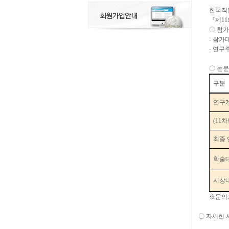
한국직
『
제
11
〇
참가
-
참가
-
연구
〇
논문
구분
연구계
(11
차
최종 
학술
시상
※
문의
〇
자세한 