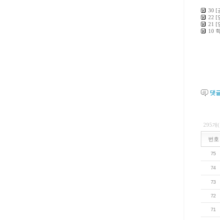
30 
22 
21 
10
댓
295개
번호
75
74
73
72
71