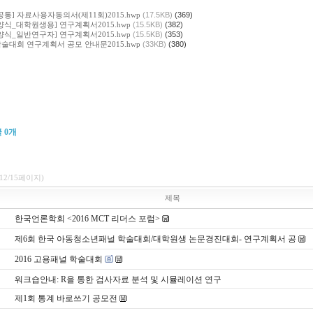
[공통] 자료사용자동의서(제11회)2015.hwp
(17.5KB)
(369)
[양식_대학원생용] 연구계획서2015.hwp
(15.5KB)
(382)
[양식_일반연구자] 연구계획서2015.hwp
(15.5KB)
(353)
 학술대회 연구계획서 공모 안내문2015.hwp
(33KB)
(380)
글
0
개
(12/15페이지)
제목
한국언론학회 <2016 MCT 리더스 포럼>
제6회 한국 아동청소년패널 학술대회/대학원생 논문경진대회- 연구계획서 공
2016 고용패널 학술대회
워크숍안내: R을 통한 검사자료 분석 및 시뮬레이션 연구
제1회 통계 바로쓰기 공모전