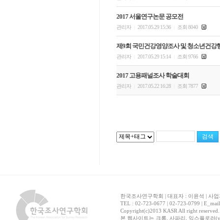
2017 서울연구논문 공모전
관리자
2017.05.29 15:36
조회 8040
|
|
제9회 국민건강영양조사 및 청소년건강
관리자
2017.05.29 15:14
조회 9766
|
|
2017 고용패널조사 학술대회
관리자
2017.05.22 16:28
조회 7877
|
|
한국조사연구학회 | 대표자 : 이윤석 | 사업자
TEL : 02-723-0677 | 02-723-0799 | E_mai
Copyright(c)2013 KASR All right reserved
본 웹사이트는 크롬, 사파리, 익스플로러(ver