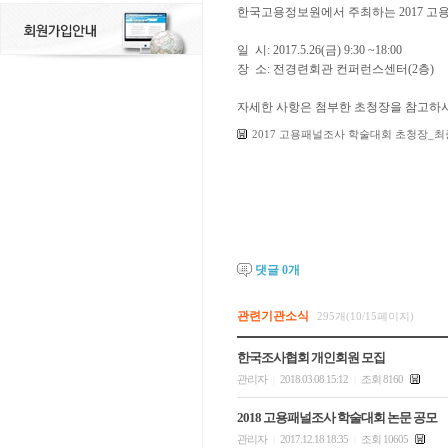
한국고용정보원에서 주최하는 2017 고
일 시: 2017.5.26(금) 9:30 ~18:00
장 소: 전경련회관 컨퍼런스센터(2층)
자세한 사항은 첨부한 초청장을 참고하
2017 고용패널조사 학술대회 초청장_최종_2
댓글
0
개
관련기관소식
295개(10/15페이지)
한국조사협회 개인회원 모집
관리자
2018.03.08 15:12
조회 8160
|
|
2018 고용패널조사 학술대회 논문 공모
관리자
2017.12.18 18:35
조회 10605
|
|