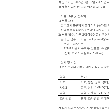
3) 응모기간: 2025년 3월 12일 - 2025년 
4) 제출한 서류는 일체 반환하지 않음
5. 서류 교부 및 접수처
1) 서류 교부
한국조사연구학회 홈페이지 (온라인 서류교부) :
한국갤럽 홈페이지 (온라인 서류교부) : http:/
2) 서류 접수: 한국갤럽학술논문상운영
온라인 접수 (이메일): gallupaward@gma
오프라인 접수 (우편)
06978 서울시 동작구 상도로 369 
(전화: 학과사무실 02-820-0047)
6. 심사 및 시상
1) 관련분야의 전문가 3인 이상이 공정
영역
분야
사회
1
사회
,
행정
,
정치
,
경제
사회
2
교육
,
심리
,
가족
,
복지
경영
경영
,
마케팅
,
소비자
,
조사방법
통계
,
조사방법
,
빅데이
2) 심사결과는 수상자 개개인에게 통보하