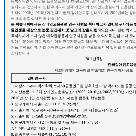
등록장애인
5,092
명을 표본으로 현재
3
차년도
(2010
년
)
자료까지 구축되었으며
실시되고 있습니다
.
또한 우리나라 전체 기업체의 장애인고용실태와 고용관련
위하여
2008
년
, 2010
년에 걸쳐 기업체 장애인고용 실태조사가
, 2010
년에는 장
국내 최초로 실시된 바 있습니다
.
본 학술대회에서는 장애인고용관련 연구 저변을 확대하고자 일반연구자와는 별
졸업생을 대상으로 논문 경진대회 및 발표의 장을 마련
하였습니다
.
관련 학과
독려하시어 보다 많은 대학원생들이 연구지원을 받을 수 있도록 관심 가져 주
장애인 분야에 관심 있으신 여러 연구자분들과 역량 있는 대학원생들이 본 대
거듭 부탁드리며
,
저희 장애인고용 관련 조사가 앞으로도 더욱 발전할 수 있도
감사합니다
.
2011
년
5
월
한국장애인고용공단
제
3
회 장애인고용패널 학술대회 연구계획서 공모
일반연구자
1.
:
,
(
1
)
대상자
교수
박사학위
소지자
공동연구일
경우
인
이상
박사
또는
공공
2.
: 1~3
(2008~2010
), 2008/2010
대상논문
차
장애인고용패널조사
년
년
기업
2010
년
장애인
경제활동
실태조사
자료를
활용한
학술논문
3.
: ‘11. 6. 30(
)
연구계획서
제출마감
목
까지
4.
:
(A4
2
),
[
]
제출서류
연구계획서
용지
매
내외
이력서
별도서식
참조
5.
: E-mail
(survey@kead.or..kr)
제출방법
접수
6.
: ‘11. 7. 8(
)
연구계획서
심사결과
통보
및
자료
제공
금
7.
: ‘11. 7. 21(
)
데이터
설명회
개최
목
8.
: ‘11. 10. 7(
)
최종연구논문
제출마감
금