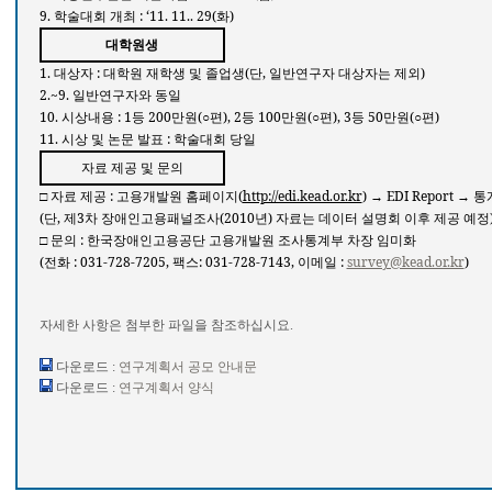
9.
: ‘11. 11.. 29(
)
학술대회
개최
화
대학원생
1.
:
(
,
)
대상자
대학원
재학생
및
졸업생
단
일반연구자
대상자는
제외
2.~9.
일반연구자와
동일
10.
: 1
200
(○
), 2
100
(○
), 3
50
(○
)
시상내용
등
만원
편
등
만원
편
등
만원
편
11.
:
시상
및
논문
발표
학술대회
당일
자료
제공
및
문의
□
:
(
http://edi.kead.or.kr
) → EDI Report →
자료
제공
고용개발원
홈페이지
통
(
,
3
(2010
)
단
제
차
장애인고용패널조사
년
자료는
데이터
설명회
이후
제공
예정
:
□
문의
한국장애인고용공단
고용개발원
조사통계부
차장
임미화
(
: 031-728-7205,
: 031-728-7143,
:
survey@kead.or.kr
)
전화
팩스
이메일
자세한 사항은 첨부한 파일을 참조하십시요.
다운로드 :
연구계획서 공모 안내문
다운로드 :
연구계획서 양식