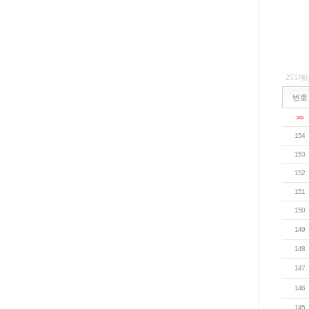
255개
번호
>>
154
153
152
151
150
149
148
147
146
145