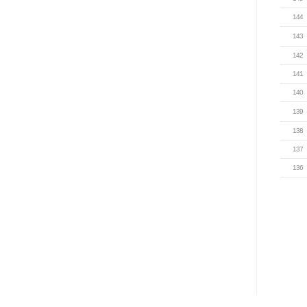
144
143
142
141
140
139
138
137
136