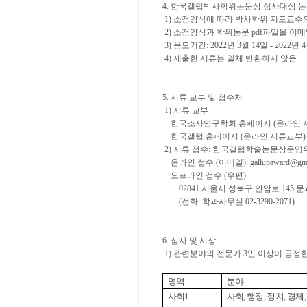
4. 한국갤럽박사학위논문상 심사대상 논
1) 소정양식에 따라 박사학위 지도교수
2) 소정양식과 학위논문 pdf파일을 이
3) 응모기간: 2022년 3월 14일 - 2022년 
4) 제출한 서류는 일체 반환하지 않음
5. 서류 교부 및 접수처
1) 서류 교부
한국조사연구학회 홈페이지 (온라인 서류교부) :
한국갤럽 홈페이지 (온라인 서류교부) : http:/
2) 서류 접수: 한국갤럽학술논문상운영
온라인 접수 (이메일): gallupaward@gma
오프라인 접수 (우편)
02841 서울시 성북구 안암로 145 문
(전화: 학과사무실 02-3290-2071)
6. 심사 및 시상
1) 관련분야의 전문가 3인 이상이 공정
영역
분야
사회
1
사회
,
행정
,
정치
,
경제