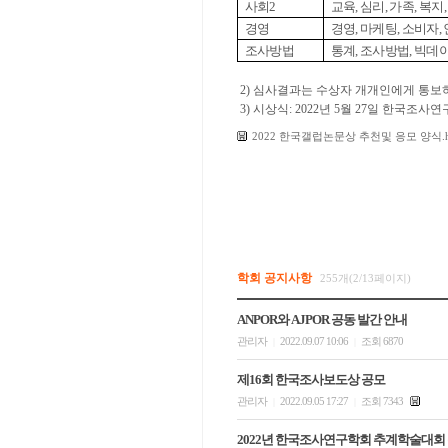
사회
2
교육
,
심리
,
가족
,
복지
경영
경영
,
마케팅
,
소비자
,
조사방법
통계
,
조사방법
,
빅데이
2) 심사결과는 수상자 개개인에게 통보하
3) 시상식: 2022년 5월 27일 한국
2022 한국갤럽논문상 추천및 응모 양식.
학회 공지사항
255개(2/13페이지)
ANPOR와 AJPOR 공동 발간 안내
관리자
2022.09.07 10:06
조회 6870
|
|
제16회 한국조사보도상 공모
관리자
2022.09.05 17:27
조회 7343
|
|
2022년 한국조사연구학회 추계학술대회