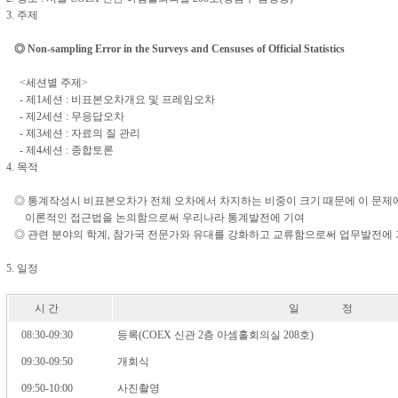
3. 주제
◎ Non-sampling Error in the Surveys and Censuses of Official Statistics
<세션별 주제>
- 제1세션 : 비표본오차개요 및 프레임오차
- 제2세션 : 무응답오차
- 제3세션 : 자료의 질 관리
- 제4세션 : 종합토론
4. 목적
◎ 통계작성시 비표본오차가 전체 오차에서 차지하는 비중이 크기 때문에 이 문제
이론적인 접근법을 논의함으로써 우리나라 통계발전에 기여
◎ 관련 분야의 학계, 참가국 전문가와 유대를 강화하고 교류함으로써 업무발전에
5. 일정
시 간
일 정
08:30-09:30
등록(COEX 신관 2층 아셈홀회의실 208호)
09:30-09:50
개회식
09:50-10:00
사진촬영