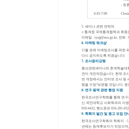
- 토
6:45-7:00
Closi
5. 세미나 관련 연락처
○ 통계청 국제통계협력과 류종
이메일 : ryujj@nso.go.kr, 전화 : 
6. 마케팅 워크샵
11월 초에 마케팅조사를 위한
다시 공지하도록 하겠습니다.
7. 조사윤리강령
총선관련세미나와 춘계학술대회
견이 개진되었습니다. 현재 조사
번 개정에서는 인터넷 조사 등
령을 수정?보완할 것입니다. 
8. 연구 용역 관련 행정 지원
한국조사연구학회를 통해 연구
신 국민대학교 사회학과의 이명진
910-4432, 핸드폰은 016-281-03
9. 학회지 발간 및 원고 모집 안
한국조사연구학회의 학회지 《조사
년에는 등재후보지가 되었으며, 