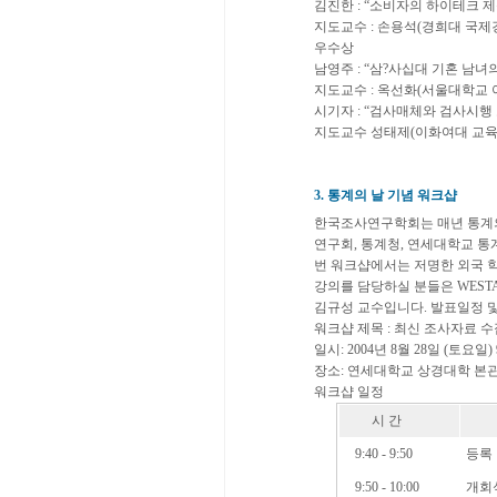
김진한 : “소비자의 하이테크 
지도교수 : 손용석(경희대 국제
우수상
남영주 : “삼?사십대 기혼 남
지도교수 : 옥선화(서울대학교
시기자 : “검사매체와 검사시행
지도교수 성태제(이화여대 교육
3. 통계의 날 기념 워크샵
한국조사연구학회는 매년 통계의
연구회, 통계청, 연세대학교 통
번 워크샵에서는 저명한 외국 
강의를 담당하실 분들은 WESTAT의 G
김규성 교수입니다. 발표일정 및
워크샵 제목 : 최신 조사자료 수
일시: 2004년 8월 28일 (토요일) 9:4
장소: 연세대학교 상경대학 본관 
워크샵 일정
시 간
9:40 - 9:50
등록
9:50 - 10:00
개회