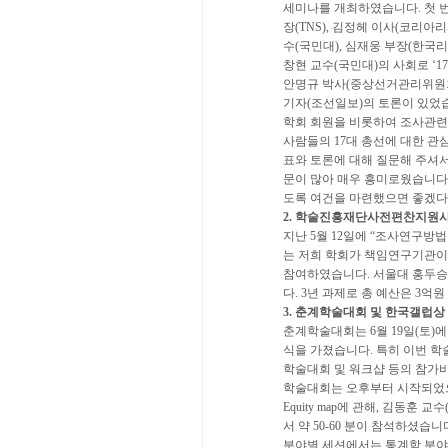
세미나를 개최하였습니다. 첫 번
장(TNS), 김정헤 이사(코리
수(국민대), 심재웅 부장(한국
창현 교수(국민대)의 사회로 ‘1
안명규 박사(중상선거관리위원회)
기자(조선일보)의 토론이 있었
학회 회원을 비롯하여 조사관련기
사람들의 17대 총선에 대한 관
표와 토론에 대해 질문해 주셔
문이 많아 매우 흥미로웠습니다
도록 여건을 마련했으면 좋겠다
2. 학술진흥재단사전편찬지원
지난 5월 12일에 “조사연구
는 저희 학회가 책임연구기관이
참여하였습니다. 서울대 홍두승
다. 3년 과제로 총 예산은 3
3. 춘계학술대회 및 한국갤럽상
춘계학술대회는 6월 19일(토
식을 가졌습니다. 특히 이번 학
학술대회 및 워크샵 등의 참가
학술대회는 오후부터 시작되었으
Equity map에 관해, 김동훈 
서 약 50-60 분이 참석하셨습니
분야별 세션에서는 통계학 분야,