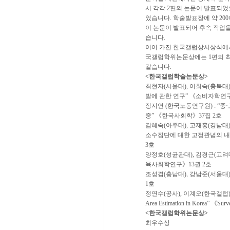
서 각각 2편의 논문이 발표되었
었습니다. 학술발표장에 약 20
이 논문이 발표되어 후속 작업
습니다.
이어 가진 한국갤럽상시상식에서
국갤럽학위논문상에는 1편의 최
같습니다.
<한국갤럽학술논문상>
최현자(서울대), 이희숙(충북대
발에 관한 연구” 《소비자학연구
장지연 (한국노동연구원) : 
중” 《한국사회학》37집 2호
김혜숙(아주대), 고재홍(경남대),
소수집단에 대한 고정관념의 내
3호
양정호(성균관대), 김경근(고려대
육사회학연구》13권 2호
조성겸(충남대), 강남준(서울대
1호
정연수(공사), 이계오(한국갤럽), 김병천(
Area Estimation in Korea” 《S
<한국갤럽학위논문상>
최우수상